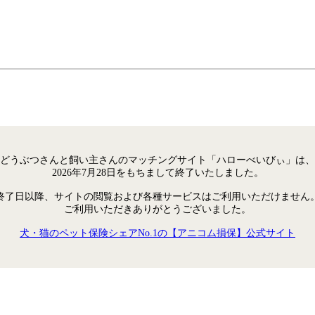
どうぶつさんと飼い主さんのマッチングサイト「ハローべいびぃ」は、
2026年7月28日をもちまして終了いたしました。
終了日以降、サイトの閲覧および各種サービスはご利用いただけません
ご利用いただきありがとうございました。
犬・猫のペット保険シェアNo.1の【アニコム損保】公式サイト