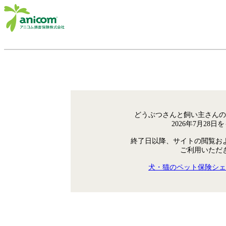
どうぶつさんと飼い主さんの
2026年7月28
終了日以降、サイトの閲覧お
ご利用いただ
犬・猫のペット保険シェ