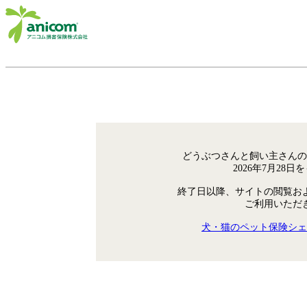
どうぶつさんと飼い主さんの
2026年7月28
終了日以降、サイトの閲覧お
ご利用いただ
犬・猫のペット保険シェ