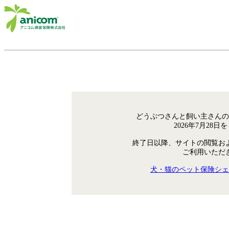
どうぶつさんと飼い主さんの
2026年7月28
終了日以降、サイトの閲覧お
ご利用いただ
犬・猫のペット保険シェ