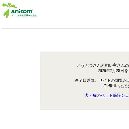
どうぶつさんと飼い主さんの
2026年7月28
終了日以降、サイトの閲覧お
ご利用いただ
犬・猫のペット保険シェ