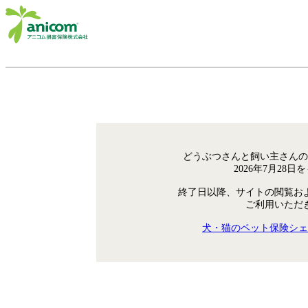
どうぶつさんと飼い主さんの
2026年7月28
終了日以降、サイトの閲覧お
ご利用いただ
犬・猫のペット保険シェ