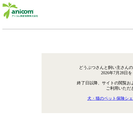
どうぶつさんと飼い主さんの
2026年7月28
終了日以降、サイトの閲覧お
ご利用いただ
犬・猫のペット保険シェ