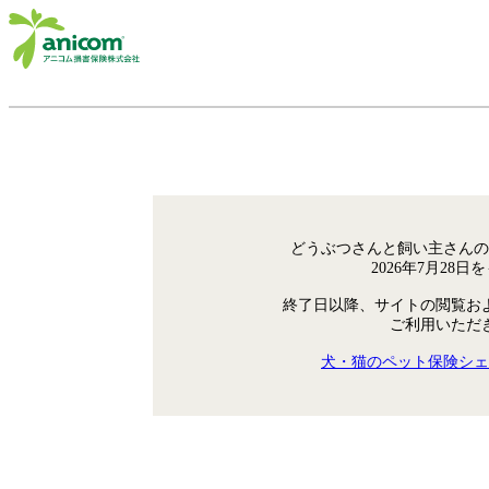
どうぶつさんと飼い主さんの
2026年7月28
終了日以降、サイトの閲覧お
ご利用いただ
犬・猫のペット保険シェ