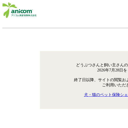
どうぶつさんと飼い主さんの
2026年7月28
終了日以降、サイトの閲覧お
ご利用いただ
犬・猫のペット保険シェ