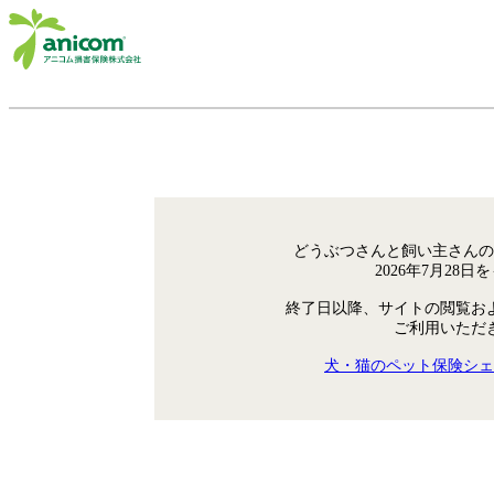
どうぶつさんと飼い主さんの
2026年7月28
終了日以降、サイトの閲覧お
ご利用いただ
犬・猫のペット保険シェ