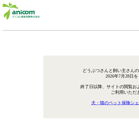
どうぶつさんと飼い主さんの
2026年7月28
終了日以降、サイトの閲覧お
ご利用いただ
犬・猫のペット保険シェ