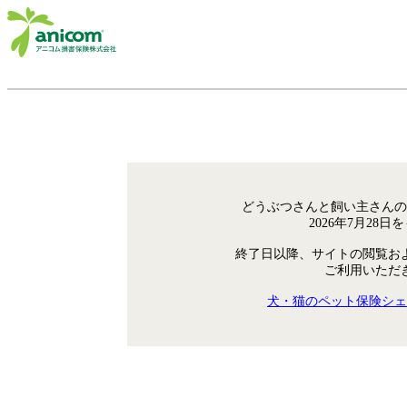
どうぶつさんと飼い主さんの
2026年7月28
終了日以降、サイトの閲覧お
ご利用いただ
犬・猫のペット保険シェ