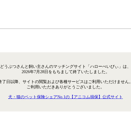
どうぶつさんと飼い主さんのマッチングサイト「ハローべいびぃ」は、
2026年7月28日をもちまして終了いたしました。
終了日以降、サイトの閲覧および各種サービスはご利用いただけません
ご利用いただきありがとうございました。
犬・猫のペット保険シェアNo.1の【アニコム損保】公式サイト