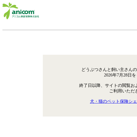
どうぶつさんと飼い主さんの
2026年7月28
終了日以降、サイトの閲覧お
ご利用いただ
犬・猫のペット保険シェ