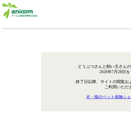
どうぶつさんと飼い主さんの
2026年7月28
終了日以降、サイトの閲覧お
ご利用いただ
犬・猫のペット保険シェ