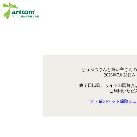
どうぶつさんと飼い主さんの
2026年7月28
終了日以降、サイトの閲覧お
ご利用いただ
犬・猫のペット保険シェ