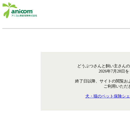
どうぶつさんと飼い主さんの
2026年7月28
終了日以降、サイトの閲覧お
ご利用いただ
犬・猫のペット保険シェ