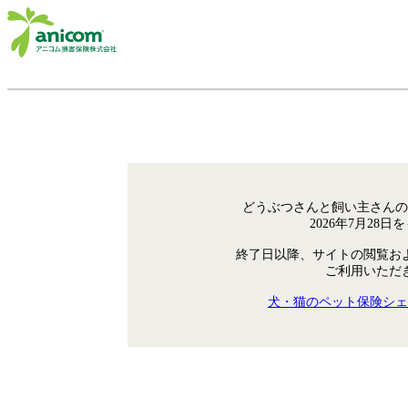
どうぶつさんと飼い主さんの
2026年7月28
終了日以降、サイトの閲覧お
ご利用いただ
犬・猫のペット保険シェ