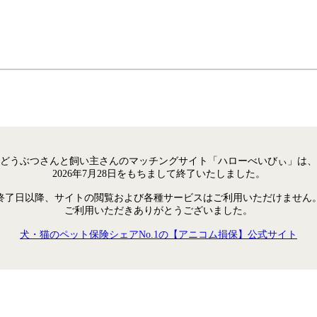
どうぶつさんと飼い主さんのマッチングサイト「ハローべいびぃ」は、
2026年7月28日をもちまして終了いたしました。
終了日以降、サイトの閲覧および各種サービスはご利用いただけません
ご利用いただきありがとうございました。
犬・猫のペット保険シェアNo.1の【アニコム損保】公式サイト