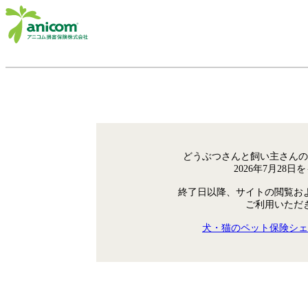
どうぶつさんと飼い主さんの
2026年7月28
終了日以降、サイトの閲覧お
ご利用いただ
犬・猫のペット保険シェ