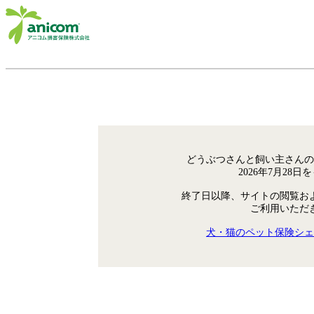
どうぶつさんと飼い主さんの
2026年7月28
終了日以降、サイトの閲覧お
ご利用いただ
犬・猫のペット保険シェ