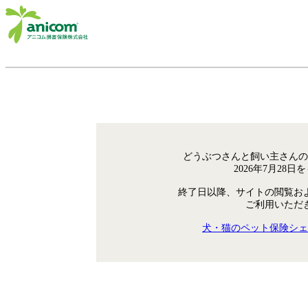
どうぶつさんと飼い主さんの
2026年7月28
終了日以降、サイトの閲覧お
ご利用いただ
犬・猫のペット保険シェ