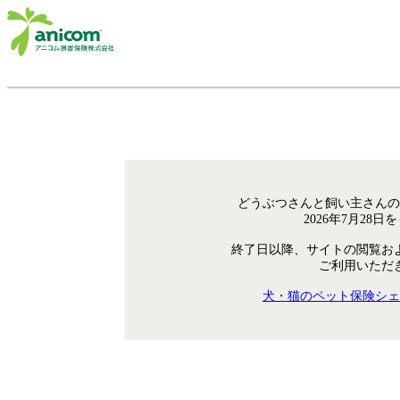
どうぶつさんと飼い主さんの
2026年7月28
終了日以降、サイトの閲覧お
ご利用いただ
犬・猫のペット保険シェ