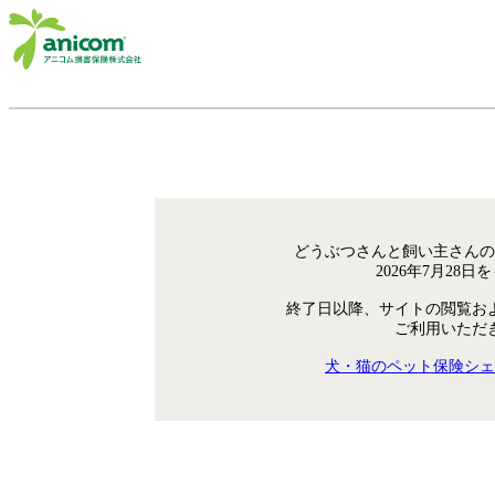
どうぶつさんと飼い主さんの
2026年7月28
終了日以降、サイトの閲覧お
ご利用いただ
犬・猫のペット保険シェ