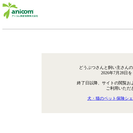
どうぶつさんと飼い主さんの
2026年7月28
終了日以降、サイトの閲覧お
ご利用いただ
犬・猫のペット保険シェ