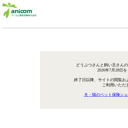
どうぶつさんと飼い主さんの
2026年7月28
終了日以降、サイトの閲覧お
ご利用いただ
犬・猫のペット保険シェ