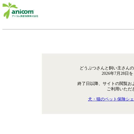
どうぶつさんと飼い主さんの
2026年7月28
終了日以降、サイトの閲覧お
ご利用いただ
犬・猫のペット保険シェ