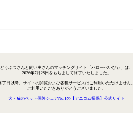
どうぶつさんと飼い主さんのマッチングサイト「ハローべいびぃ」は、
2026年7月28日をもちまして終了いたしました。
終了日以降、サイトの閲覧および各種サービスはご利用いただけません
ご利用いただきありがとうございました。
犬・猫のペット保険シェアNo.1の【アニコム損保】公式サイト