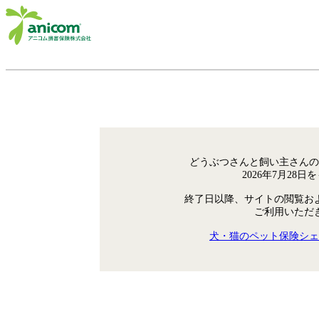
どうぶつさんと飼い主さんの
2026年7月28
終了日以降、サイトの閲覧お
ご利用いただ
犬・猫のペット保険シェ