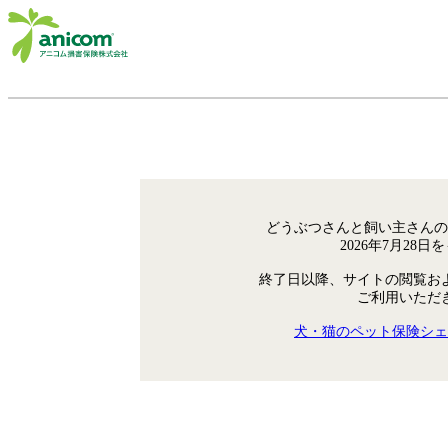
どうぶつさんと飼い主さんの
2026年7月28
終了日以降、サイトの閲覧お
ご利用いただ
犬・猫のペット保険シェ