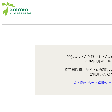
どうぶつさんと飼い主さんの
2026年7月28
終了日以降、サイトの閲覧お
ご利用いただ
犬・猫のペット保険シェ