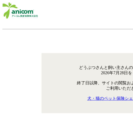
どうぶつさんと飼い主さんの
2026年7月28
終了日以降、サイトの閲覧お
ご利用いただ
犬・猫のペット保険シェ