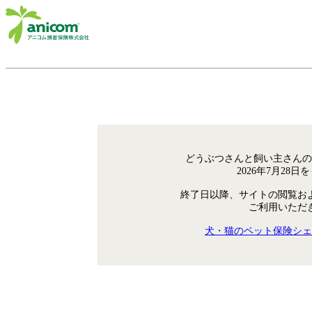
どうぶつさんと飼い主さんの
2026年7月28
終了日以降、サイトの閲覧お
ご利用いただ
犬・猫のペット保険シェ