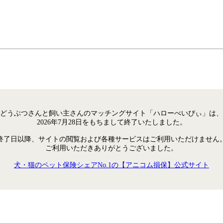
どうぶつさんと飼い主さんのマッチングサイト「ハローべいびぃ」は、
2026年7月28日をもちまして終了いたしました。
終了日以降、サイトの閲覧および各種サービスはご利用いただけません
ご利用いただきありがとうございました。
犬・猫のペット保険シェアNo.1の【アニコム損保】公式サイト