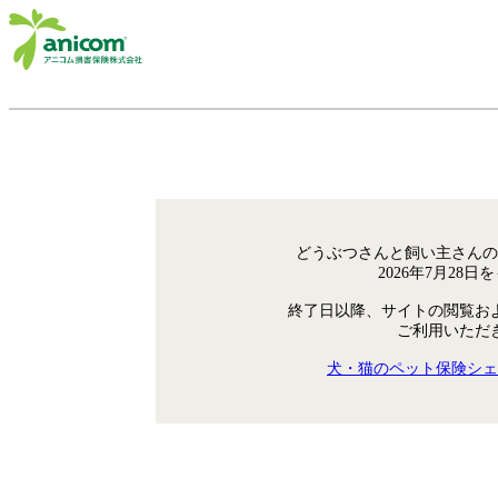
どうぶつさんと飼い主さんの
2026年7月28
終了日以降、サイトの閲覧お
ご利用いただ
犬・猫のペット保険シェ