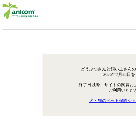
どうぶつさんと飼い主さんの
2026年7月28
終了日以降、サイトの閲覧お
ご利用いただ
犬・猫のペット保険シェ