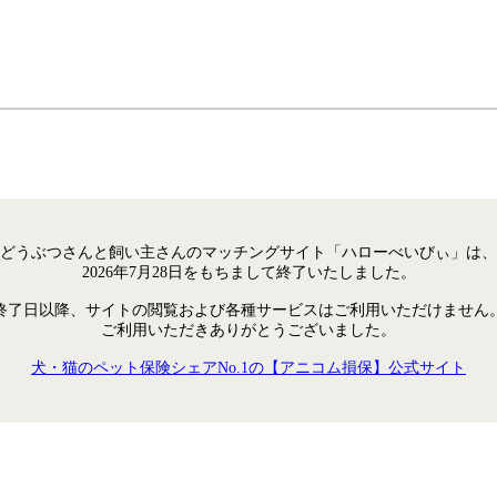
どうぶつさんと飼い主さんのマッチングサイト「ハローべいびぃ」は、
2026年7月28日をもちまして終了いたしました。
終了日以降、サイトの閲覧および各種サービスはご利用いただけません
ご利用いただきありがとうございました。
犬・猫のペット保険シェアNo.1の【アニコム損保】公式サイト