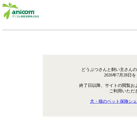
どうぶつさんと飼い主さんの
2026年7月28
終了日以降、サイトの閲覧お
ご利用いただ
犬・猫のペット保険シェ