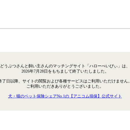
どうぶつさんと飼い主さんのマッチングサイト「ハローべいびぃ」は、
2026年7月28日をもちまして終了いたしました。
終了日以降、サイトの閲覧および各種サービスはご利用いただけません
ご利用いただきありがとうございました。
犬・猫のペット保険シェアNo.1の【アニコム損保】公式サイト