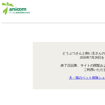
どうぶつさんと飼い主さんの
2026年7月28
終了日以降、サイトの閲覧お
ご利用いただ
犬・猫のペット保険シェ