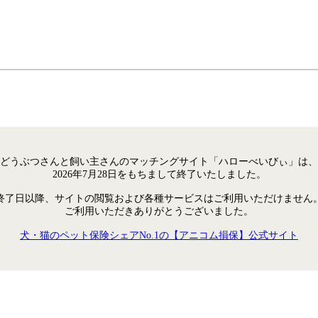
どうぶつさんと飼い主さんのマッチングサイト「ハローべいびぃ」は、
2026年7月28日をもちまして終了いたしました。
終了日以降、サイトの閲覧および各種サービスはご利用いただけません
ご利用いただきありがとうございました。
犬・猫のペット保険シェアNo.1の【アニコム損保】公式サイト