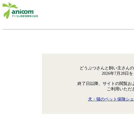
どうぶつさんと飼い主さんの
2026年7月28
終了日以降、サイトの閲覧お
ご利用いただ
犬・猫のペット保険シェ