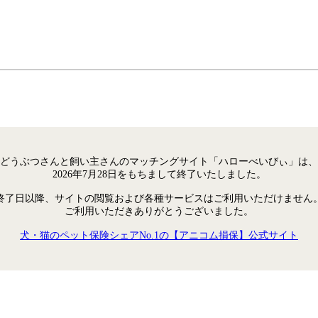
どうぶつさんと飼い主さんのマッチングサイト「ハローべいびぃ」は、
2026年7月28日をもちまして終了いたしました。
終了日以降、サイトの閲覧および各種サービスはご利用いただけません
ご利用いただきありがとうございました。
犬・猫のペット保険シェアNo.1の【アニコム損保】公式サイト