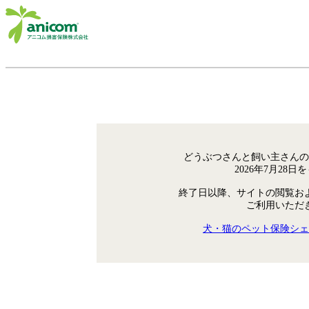
どうぶつさんと飼い主さんの
2026年7月28
終了日以降、サイトの閲覧お
ご利用いただ
犬・猫のペット保険シェ