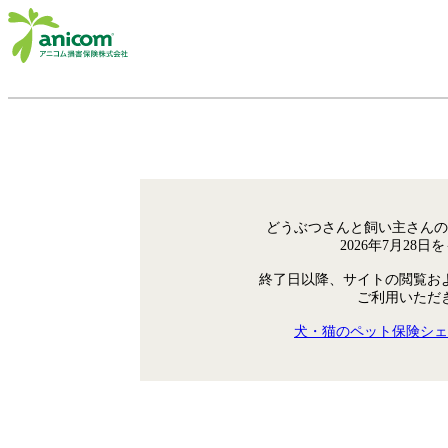
どうぶつさんと飼い主さんの
2026年7月28
終了日以降、サイトの閲覧お
ご利用いただ
犬・猫のペット保険シェ