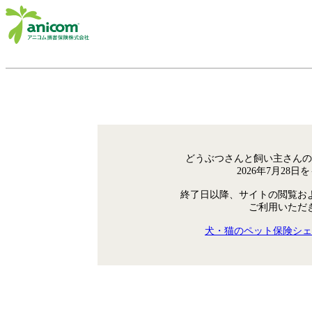
どうぶつさんと飼い主さんの
2026年7月28
終了日以降、サイトの閲覧お
ご利用いただ
犬・猫のペット保険シェ