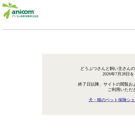
どうぶつさんと飼い主さんの
2026年7月28
終了日以降、サイトの閲覧お
ご利用いただ
犬・猫のペット保険シェ