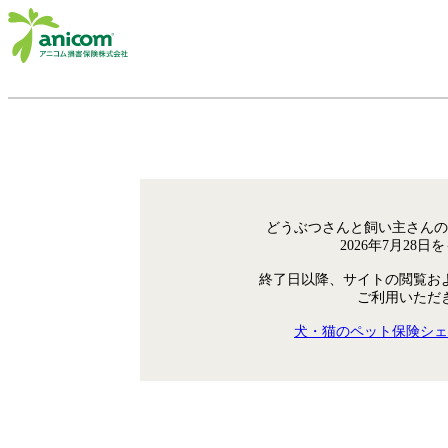
どうぶつさんと飼い主さんの
2026年7月28
終了日以降、サイトの閲覧お
ご利用いただ
犬・猫のペット保険シェ