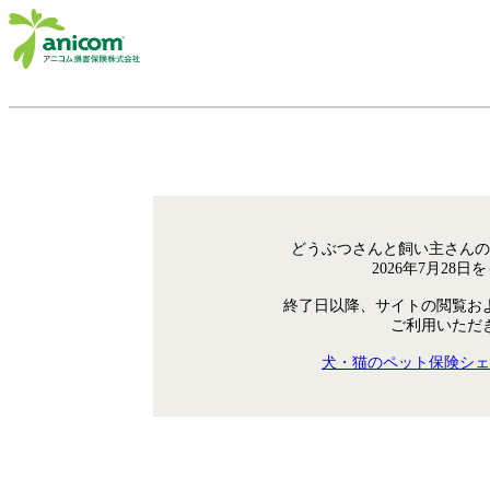
どうぶつさんと飼い主さんの
2026年7月28
終了日以降、サイトの閲覧お
ご利用いただ
犬・猫のペット保険シェ