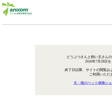
どうぶつさんと飼い主さんの
2026年7月28
終了日以降、サイトの閲覧お
ご利用いただ
犬・猫のペット保険シェ